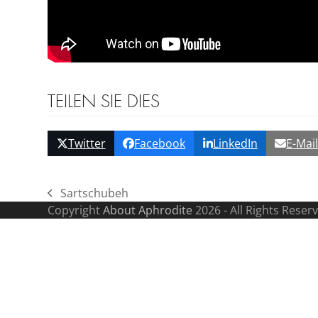
TEILEN SIE DIES
Twitter
Facebook
LinkedIn
E-Mai
Sartschubeh
vorheriger
Copyright
About Aphrodite
2026 - All Rights Reser
Beitrag: