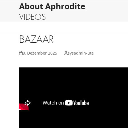
Skip
About Aphrodite
to
VIDEOS
content
BAZAAR
8. Dezember 2025
sysadmin-ute