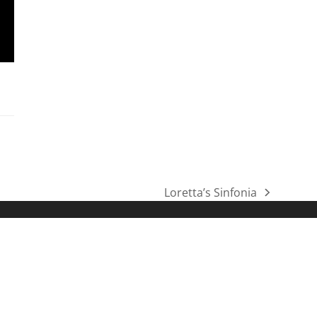
Loretta’s Sinfonia
Nächster
Beitrag: